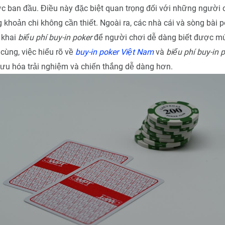
ược ban đầu. Điều này đặc biệt quan trọng đối với những người 
khoản chi không cần thiết. Ngoài ra, các nhà cái và sòng bài po
 khai
biểu phí buy-in poker
để người chơi dễ dàng biết được m
 cùng, việc hiểu rõ về
buy-in poker Việt Nam
và
biểu phí buy-in 
 ưu hóa trải nghiệm và chiến thắng dễ dàng hơn.