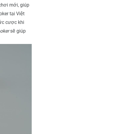
chơi mới, giúp
ker tại Việt
ức cược khi
poker
sẽ giúp